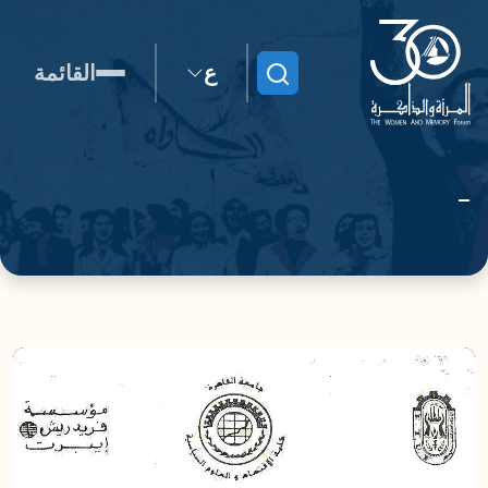
ع
القائمة
ابحث