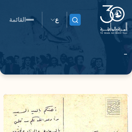
ع
القائمة
ابحث