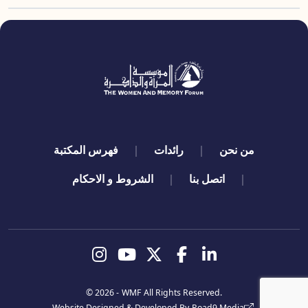
quick links
من نحن
رائدات
فهرس المكتبة
اتصل بنا
الشروط و الاحكام
تابعنا
© 2026 -
WMF
All Rights Reserved.
Website Designed & Developed By
Road9 Media