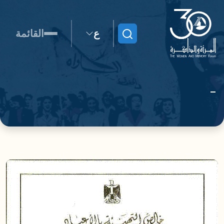
ع
القائمة
ابحث