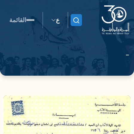
ع
القائمة
ابحث