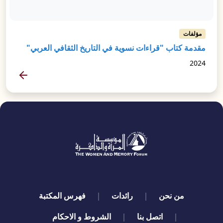
مؤلفات
مقدمة كتاب "قراءات نسوية في التاريخ الثقافي العربي"
2024
المزيد
quick links
من نحن
رائدات
فهرس المكتبة
اتصل بنا
الشروط و الاحكام