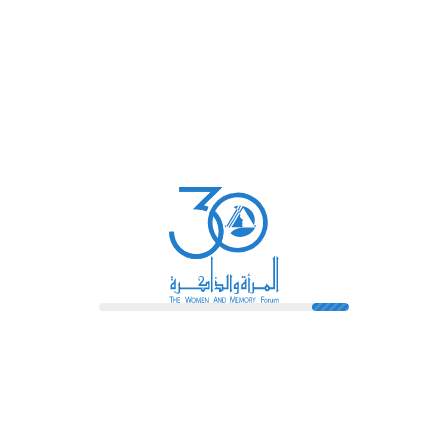
في رسم أيقونات للشعب السوري وفنانة
الفخّار المصرية راوية محمد التي تعلمت
صناعة الأواني الفخارية، بدلاً من تعلم القراءة
والكتابة والفنانة العراقية وداد الأورفه لي، التي
أسست أول قاعة عرض للفنون في العراق
في ثمانينات القرن العشرين؟ ما الذي يجمع أم
ابراهيم الفلسطينية ونادية صفوت المصرية
وبلسم أبو زور اللبنانية؟ العمل والحراك وترك
الأثر.
تقول رؤية المعرض عن العمل إنّه «تجربة
معقدة تلقي بظلالها على عوالم النساء بكل
جوانبها»، وفي ذلك «تتحرك النساء في بعض
الأحيان بالصدفة، وفي بعض الأحيان