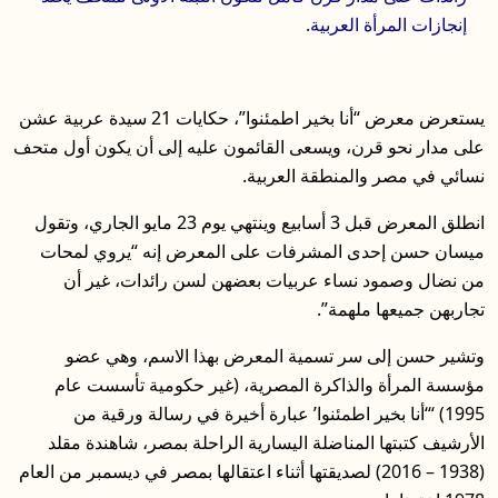
إنجازات المرأة العربية.
يستعرض معرض “أنا بخير اطمئنوا”، حكايات 21 سيدة عربية عشن
على مدار نحو قرن، ويسعى القائمون عليه إلى أن يكون أول متحف
نسائي في مصر والمنطقة العربية.
انطلق المعرض قبل 3 أسابيع وينتهي يوم 23 مايو الجاري، وتقول
ميسان حسن إحدى المشرفات على المعرض إنه “يروي لمحات
من نضال وصمود نساء عربيات بعضهن لسن رائدات، غير أن
تجاربهن جميعها ملهمة”.
وتشير حسن إلى سر تسمية المعرض بهذا الاسم، وهي عضو
مؤسسة المرأة والذاكرة المصرية، (غير حكومية تأسست عام
1995) “‘أنا بخير اطمئنوا’ عبارة أخيرة في رسالة ورقية من
الأرشيف كتبتها المناضلة اليسارية الراحلة بمصر، شاهندة مقلد
(1938 – 2016) لصديقتها أثناء اعتقالها بمصر في ديسمبر من العام