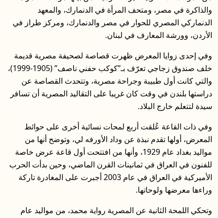
والذاكرة في مصر، ومتحف المرأة في الدنمارك، والمعهد
الدنماركي المصري للحوار في مصر والدنمارك، ومركز طراز في
الأردن، وورشة المعارف في لبنان.
وفي إحدى زوايا المعرض ظهرت قصاصة لصحيفة مصرية قديمة
خلف صندوق زجاجي تعرّف بـ”كوكب حفني ناصف” (1905-1999)،
والتي كانت أول طبيبة وجراحة مصرية، وتتحدث القصاصة عن
دراستها بلندن في وقت كان غريبا على التقاليد المصرية أن تسافر
سيدة لتتعلم خارج البلاد.
وفي ذات القاعة عُلقت أربع لمحات نسائية أخرى على حوائط
المعرض، أولها تقدم نبذة عن وداد الأورفه لي، وتوضح أنها من
مواليد بغداد عام 1929، وأنها من افتتحت أول قاعة عرض خاصة
للفنون في العراق في ثمانينات القرن الماضي، وحين بدأت الحرب
الأميركية في العراق في عام 2003 أجبرت على المغادرة تاركة
وراءها معرضها ولوحاتها.
وتحكي اللمحة الثانية عن المصرية رواية محمد، من مواليد عام