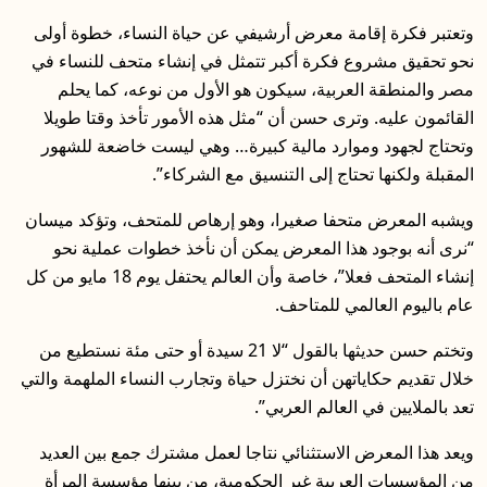
وتعتبر فكرة إقامة معرض أرشيفي عن حياة النساء، خطوة أولى
نحو تحقيق مشروع فكرة أكبر تتمثل في إنشاء متحف للنساء في
مصر والمنطقة العربية، سيكون هو الأول من نوعه، كما يحلم
القائمون عليه. وترى حسن أن “مثل هذه الأمور تأخذ وقتا طويلا
وتحتاج لجهود وموارد مالية كبيرة… وهي ليست خاضعة للشهور
المقبلة ولكنها تحتاج إلى التنسيق مع الشركاء”.
ويشبه المعرض متحفا صغيرا، وهو إرهاص للمتحف، وتؤكد ميسان
“نرى أنه بوجود هذا المعرض يمكن أن نأخذ خطوات عملية نحو
إنشاء المتحف فعلا”، خاصة وأن العالم يحتفل يوم 18 مايو من كل
عام باليوم العالمي للمتاحف.
وتختم حسن حديثها بالقول “لا 21 سيدة أو حتى مئة نستطيع من
خلال تقديم حكاياتهن أن نختزل حياة وتجارب النساء الملهمة والتي
تعد بالملايين في العالم العربي”.
ويعد هذا المعرض الاستثنائي نتاجا لعمل مشترك جمع بين العديد
من المؤسسات العربية غير الحكومية، من بينها مؤسسة المرأة