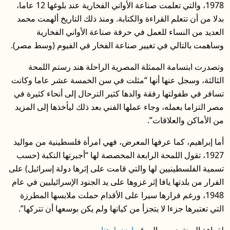
1978، والتي تعلمت صناعة الأواني الفخارية عند بلوغها 12 عاما،
بدلا من أن تتعلم القراءة والكتابة. ومنذ ذلك التاريخ ألهمت محمد
العديد من النساء للعمل في حرفة صناعة الأواني الفخارية
وساهمت بالتالي في تغيير صناعة الفخار في الفيوم (وسط مصر).
وتصدرت ابتسامة الممثلة المصرية الراحلة هند رستم اللمحة
الثالثة، وسجل عنها أنها “مثلت في سن الخمسة عشر عاما وكانت
تسافر في طفولتها رفقة والدها كثير الترحال إلى أنحاء كثيرة في
مصر التزاما بعمله، وجاء عملها الفني بعد ذلك ليأخذها إلى المزيد
من الأماكن والعلاقات”.
أما إبراهيم، كما عرفها المعرض، فهي امرأة فلسطينية من مواليد
1927، تقول اللمحة الرابعة المخصصة لها “أجبرتها النكبة (حسب
تسمية الفلسطينيين لها والتي قامت على إثرها دولة إسرائيل) على
الفرار من بلدتها يافا إثر غزوها على يد الجنود الإسرائيليين في عام
1948، ورغم فرارها سيرا على الأقدام حملت ملابسها المطرزة
التي تعتبرها جزءا لا يتجزأ من كيانها ولم يكن بوسعها أن تتركها”.
لقراءة المحتوى من الموقع
اضغط هنا