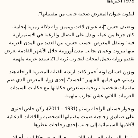
1978 اخترناها
لتكون عنوان المعرض صحبة جانب من مقتنياتها”.
وتضيف حسن “إنه عنوان لافت ومميز، وله دلالة رمزية إيجابية،
كان جزءا من عملنا ويدل على النضال والرغبة في الاستمرارية
فيه”.ويتنقل المعرض، حسب حسن، بين العديد من المدن العربية
منها بيروت وعمان بجانب مدن أوروبية خلال الأشهر القادمة بغرض
تقديم رواية تحمل لمحات لتجارب ثرية لـ21 سيدة عربية ملهمة.
ويزين فستان لونه أحمر لافت ارتدته الفنانة المصرية الراحلة هند
رستم، في فيلمها الشهير “الجسد”، إحدى زوايا المعرض الذي ضم
مقتنيات شخصية تاريخية تستعرض حكاياتها مع حكايات السيدات
العربيات اللاتي عشن تجارب ملهمة.
وبجوار فستان الراحلة رستم (1931 – 2011)، ركن خاص احتوى
على صناديق زجاجية ضمت مقتنياتها الشخصية واللافتات الدعائية
لأفلامها السينمائية إلى جانب إحدى زجاجات عطرها.
وتمثل السيدات العربيات اللاتي يروي المعرض حكاياتهن، أجيالا