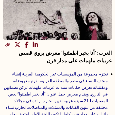
مشاركة
العرب: ‘أنا بخير اطمئنوا’ معرض يروي قصص
عربيات ملهمات على مدار قرن
تعتزم مجموعة من المؤسسات غير الحكومية العربية إنشاء
متحف للنساء في مصر والمنطقة العربية، تقوم معروضاته
ومقتنياته بعرض حكايات سيدات عربيات ملهمات تركن بصماتهن
في التاريخ. ويقدم معرض حمل عنوان “أنا بخير اطمئنوا” بعض
المقتنيات لـ21 سيدة عربية لديهن تجارب رائدة في مجالات
مختلفة من بينهن الفنانات والممثلات والمناضلات، تجارب نساء
رائدات على مدار قرن كامل لتكون اللبنة الأولى لمتحف يخلد