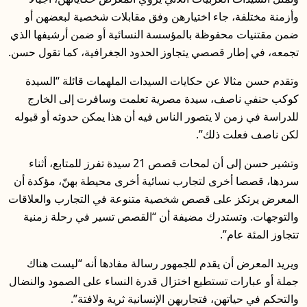
وأزمنة مختلفة، جاء اختيارهن وفق مقابلات شخصية لبعضهن أو
ضمن مقتنيات محفوظة بالمؤسسة النسائية أو ضمن أرشيفها الذي
تجمعه، في إطار قصصي يتجاوز الحدود الجغرافية، كما تقول حسن.
وتقدم حسن مثالا عن حكايات السيدات الملهمات قائلة “السيدة
كوكب حنفي ناصف، سيدة مصرية تعلمت وسافرت إلى الخارج
للدراسة في زمن لا يتصور الناس فيه أن هذا يمكن حدوثه أو قبوله
لكن ناصف فعلت ذلك”.
وتشير حسن إلى أن لمحات قصص 21 سيدة تفرز للمتابع، أثناء
سردها، قصصا أخرى لتجارب نسائية أخرى محيطة بهنّ، مؤكدة أن
المعرض يرتكز على قصص شخصية متنوعة في التجارب والعلاقات
والتوجهات. وتستدرك مضيفة أن “القصص تسير في رحلة زمنية
تتجاوز المئة عام”.
ويريد المعرض أن يقدم للجمهور رسالة مفادها أنه “ليست هناك
جملة أو عبارات تستطيع اختزال قدرة النساء على الصمود والنضال
والتحكم في حياتهن، فتجاربهن الإنسانية ثرية ولافتة”.