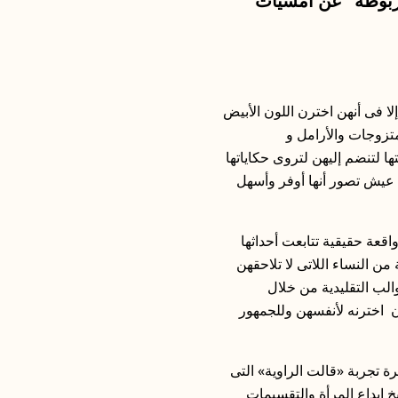
مربوطة” عن أمسيات
ا فى أنهن اخترن اللون الأبيض
متزوجات والأرامل و
 لتنضم إليهن لتروى حكاياتها
ة عيش تصور أنها أوفر وأسهل
عة حقيقية تتابعت أحداثها
 النساء اللاتى لا تلاحقهن
والب التقليدية من خلال
ان اخترنه لأنفسهن وللجمهور
رة تجربة «قالت الراوية» التى
 إبداع المرأة والتقسيمات