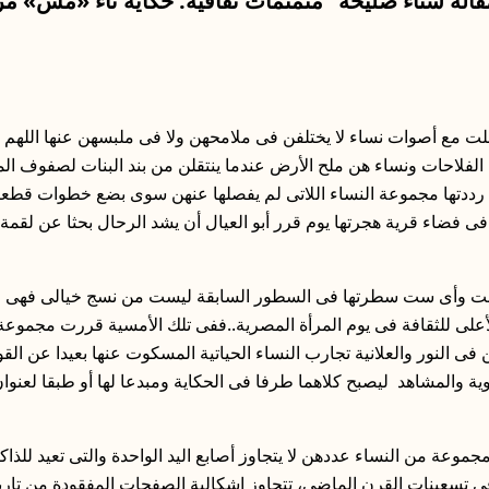
 مقالة سناء صليحة “منمنمات ثقافية: حكاية تاء «مش» 
ت مع أصوات نساء لا يختلفن فى ملامحهن ولا فى ملبسهن عنها اللهم إل
 الفلاحات ونساء هن ملح الأرض عندما ينتقلن من بند البنات لصفوف ال
رددتها مجموعة النساء اللاتى لم يفصلها عنهن سوى بضع خطوات قطعتها
 فى فضاء قرية هجرتها يوم قرر أبو العيال أن يشد الرحال بحثا عن لقم
نت وأى ست سطرتها فى السطور السابقة ليست من نسج خيالى فهى واق
لى للثقافة فى يوم المرأة المصرية..ففى تلك الأمسية قررت مجموعة من
ن فى النور والعلانية تجارب النساء الحياتية المسكوت عنها بعيدا عن الق
وية والمشاهد ليصبح كلاهما طرفا فى الحكاية ومبدعا لها أو طبقا لعنو
 مجموعة من النساء عددهن لا يتجاوز أصابع اليد الواحدة والتى تعيد للذاك
فى تسعينات القرن الماضي، تتجاوز إشكالية الصفحات المفقودة من تاريخ