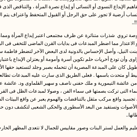
هيم الإبداع النسوى أو النسائى أو إبداع نصرة المرأة ، والتناقض الذى
كتساب أرضية لا تجور على حق الرجل أو القبول المتحفظ واعتراف يتم 
..
صة تروي شذرات متناثرة عن ظرف مجتمعى اعتبر إبداع المرأة وممارست
الاعتذار مما اضطر المبدعات فى بدايات القرن الماضى للتخفى فى الب
و بنت النيل، وأصل الإحساس بالدونية لدى البعض الآخر لتضطر فاطمة 
ى وأن تودع أخريات حلم تكوين أسرة وأمومة أو يعتزلن الإبداع باعتباره ع
يل كان على المبدعة المصرية أن تتحمله بصبر وجلد لتستعيد حقها الأ
سيط أو متحدث باسمها . فعلى الطريق الذى سارت عليه المبدعات تطالع
من عائشة التيمورية و ملك حفنى ناصف و سهير القلماوى ود. عائشة عب
اء التى تركت بصمتها فى سماء الفن ، وصولا لمبدعات الظل فى القرن 
جسيد واقع مركب مثقل بالتناقضات والهموم يعبر عن واقع البيئات ال
لأصوات وتستفيد من البعد الأسطورى والحكى الشعبى لتكشف دون حذلقة
تها..
عليم والعمل لستر البنات وصور مقاييس للجمال لا تتعدى المظهر الخار