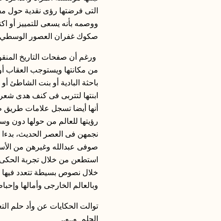
التى فرضتها رؤى نقدية حول مفا
ووصمه بأنه يسعى للتمييز أو ا
صكوك غفران العصور الوسطي!!
ورغم أن صفحات التاريخ المنقو
من مكانتها ويستوجب العقاب أو 
باحثة البادية أو بنت الشاطئ أ
ابنتها لتتربى فى كنف هدى شعراو
أنها أيضا تسجل علامات طريق طو
رؤيتها للعالم من حولها دون و
نجمهن فى العصر الحديث، بدءا 
صوفى عبدالله وغيرهن من الأسم
استطعن من خلال تجربة الحكى ت
خلال نصوص بسيطة تتعدد فيها ا
وبالعالم الخارجى وأمالها وإحباطا
توالت الحكايات عن وأد حلم الت
الحلم و..و..