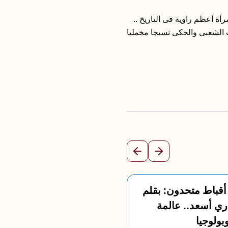
ة أعظم راوية فى التاريخ ..
 الشعبى والحكى نسيجا مخمليا
السابق
التالي
أقباط متحدون: بقلم
نقرأ على موقع جر
ري أسعد.. عالمة
نضال ممدوح – "قو
وبولوجيا
محور العدد الجدي