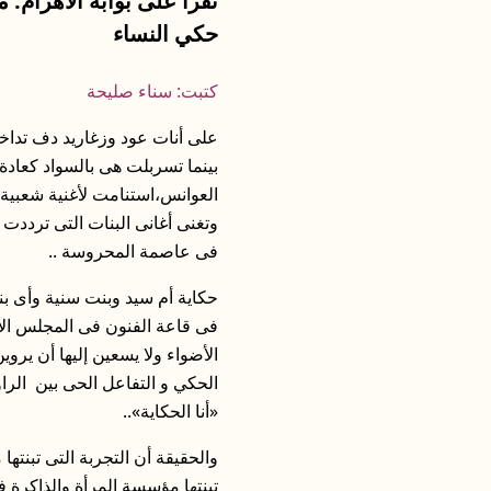
نقرأ على بوابة الأهرام:
حكي النساء
كتبت: سناء صليحة
على أنات عود وزغاريد دف تداخل
بينما تسربلت هى بالسواد كعادة
العوانس،استنامت لأغنية شعبية 
وتغنى أغانى البنات التى ترددت
فى عاصمة المحروسة ..
حكاية أم سيد وبنت سنية وأى ب
فى قاعة الفنون فى المجلس الأع
الأضواء ولا يسعين إليها أن يروي
الحكي و التفاعل الحى بين الرا
«أنا الحكاية»..
والحقيقة أن التجربة التى تبنتها
تبنتها مؤسسة المرأة والذاكرة 