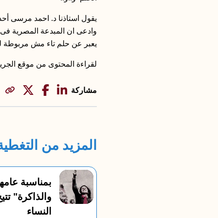
يقول استاذنا د. احمد مرسى أحد
وادعى ان المبدعة المصرية فى 
يعبر عن حلم تاء مش مربوطة ل
لقراءة المحتوى من موقع الجري
مشاركة
المزيد من التغطية 
وقع مدينة: "درية شفيق:
بمناسبة عامها 
موضة في مجلة واحدة:
والذاكرة" تتي
نيل"
النساء