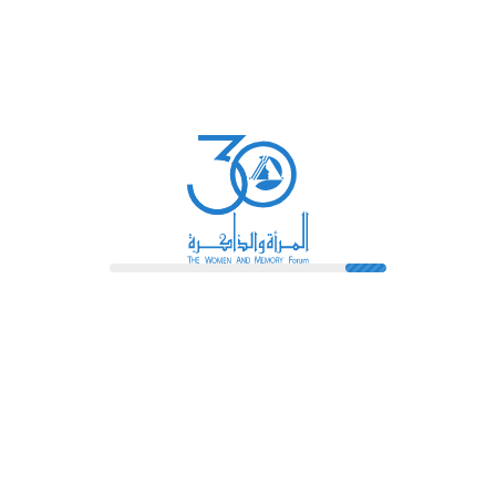
المزيد من التغطية الإعلامية
بمناسبة عامها الثلاثين: "المرأة
والذاكرة" تتيح فصلًا من أحكام قضايا
النساء
المزيد
السابق
التالي