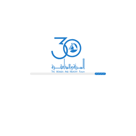
المزيد من التغطية الإعلامية
بمناسبة عامها الثلاثين: "المرأة
والذاكرة" تتيح فصلًا من أحكام قضايا
النساء
المزيد
السابق
التالي