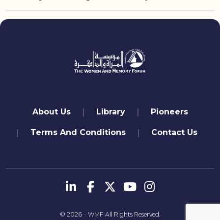
quick links
About Us
Library
Pioneers
Terms And Conditions
Contact Us
تابعنا
© 2026 -
WMF
All Rights Reserved.