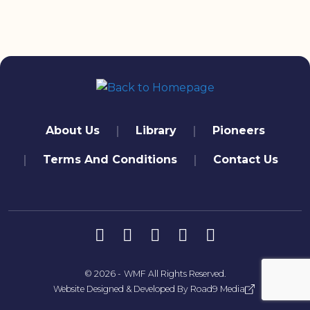
quick links
About Us
Library
Pioneers
Terms And Conditions
Contact Us
تابعنا
© 2026 -
WMF
All Rights Reserved.
Website Designed & Developed By
Road9 Media