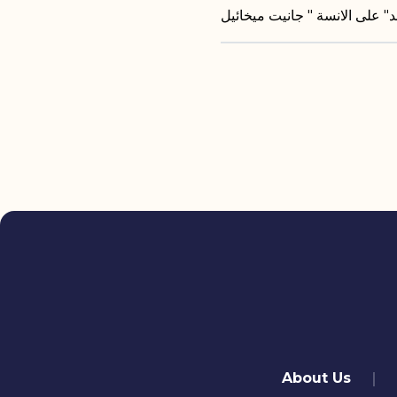
quick links
About Us