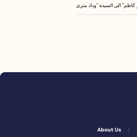
quick links
About Us