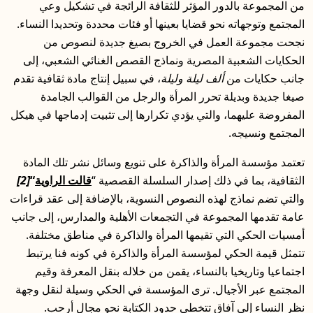
دور المؤثر للثقافة الرائجة في تشكيل وعي
 نحو قضايا بعينها أو فئات محددة وتحديدا النساء.
لعمل في الخروج بصيغ جديدة لنصوص من
ة المصرية ونماذج القصص الغنائي الشعبي، إلى
ن
ألف ليلة وليلة
، في سبيل إنتاج مادة ثقافية تقدم
لة تحرر المرأة والرجل من القوالب الجامدة
، والتي يؤدي تكرارها إلى تثبيت إدماجها في هيكل
رأة والذاكرة على تنويع وسائل نشر تلك المادة
ي ذلك إصدار السلسلة القصصية “
قالت الراوية
“
[2]
 لهذه النصوص النسوية، بالإضافة إلى عقد قراءات
جموعة في التجمعات الأهلية والمدارس، إلى جانب
تي تقيمها المرأة والذاكرة في مناطق مختلفة.
ي لمؤسسة المرأة والذاكرة في كونه فنا يرتبط
ا بالنساء، يقمن من خلاله بنقل المعرفة وقيم
جيال. ترى المؤسسة في الحكي وسيلة لنقل وجهة
آفاق تتخطى حدود الكتابة نحو مجال أرحب.