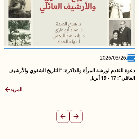
2026/04/01
2
شة المرأة والذاكرة: "التاريخ الشفوي والأرشيف
نادي سينما المرأ
يضحك"
المزيد
السابق
التالي