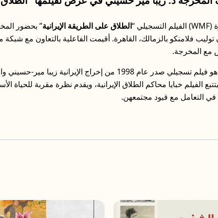
المخرجة د. زيبا مير حسيني في عرض لفيلمها “الطلاق ع
ي “
الطلاق على الطريقة الإيرانية
” بحضور المخر
201 بفندق جولدن توليب فلامنكو بالزمالك، القاهرة. أقيمت الفاعلية بالتعاون م
” هو فيلم تسجيلي صدر عام 1998 من إخراج الإيرانية زيبا 
يتتبع الفيلم خبايا محاكم الطلاق الإيرانية، ويقدم نظرة مقربة للحياة ال
ت في التعامل مع قيود مجتمعهن.