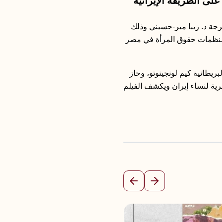
لى الطريقة الإيرانية”
جة د. زيبا مير-حسيني وذلك
ع شبكة منظمات حقوق المرأة في مصر
مير-حسيني والبريطانية كيم لونجينوتو، وحاز
أسرية لنساء إيران ويكشف الفيلم
السابق
التالي