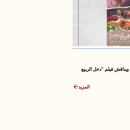
2026/03/24
 ويناقش فيلم "دخل الربيع
حوارات المرأة والذاكرة تستضيف ند
النساء في تاريخ الجنون والطب الن
ياسمين شافعي.
المزيد