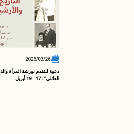
2026/03/26
ي التاريخ علامات" في وكالة بهنا
دعوة للتقدم لورشة المرأة والذ
العائلي": 17 - 19 أبريل
المزيد